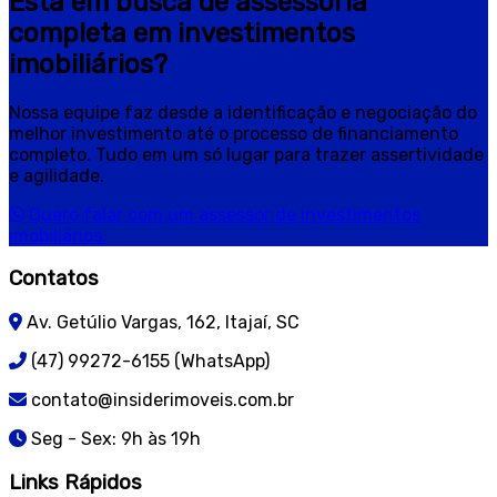
Está em busca de assessoria
completa em investimentos
imobiliários?
Nossa equipe faz desde a identificação e negociação do
melhor investimento até o processo de financiamento
completo. Tudo em um só lugar para trazer assertividade
e agilidade.
Quero falar com um assessor de investimentos
imobiliários.
Contatos
Av. Getúlio Vargas, 162, Itajaí, SC
(47) 99272-6155 (WhatsApp)
contato@insiderimoveis.com.br
Seg - Sex: 9h às 19h
Links Rápidos