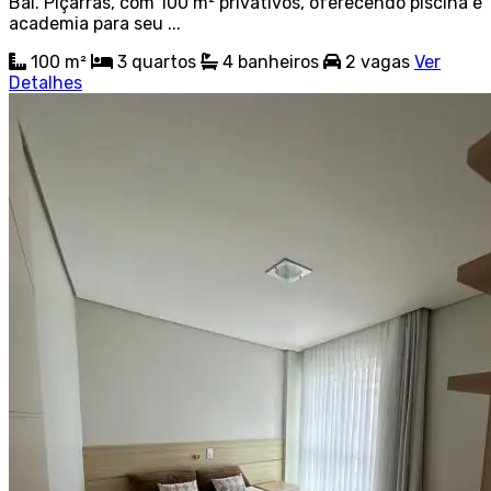
Bal. Piçarras, com 100 m² privativos, oferecendo piscina e
academia para seu ...
100 m²
3
quartos
4
banheiros
2
vagas
Ver
Detalhes