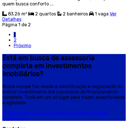
quem busca conforto ...
83.26 m²
2
quartos
2
banheiros
1
vaga
Ver
Detalhes
Página 1 de 2
1
2
Próximo
Está em busca de assessoria
completa em investimentos
imobiliários?
Nossa equipe faz desde a identificação e negociação do
melhor investimento até o processo de financiamento
completo. Tudo em um só lugar para trazer assertividade
e agilidade.
Quero falar com um assessor de investimentos
imobiliários.