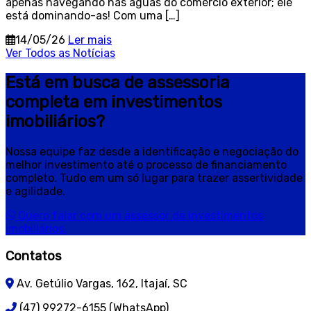
apenas navegando nas águas do comércio exterior; ele
está dominando-as! Com uma […]
14/05/26
Ler mais
Ver Todos as Notícias
Está em busca de assessoria
completa em investimentos
imobiliários?
Nossa equipe faz desde a identificação e negociação do
melhor investimento até o processo de financiamento
completo. Tudo em um só lugar para trazer assertividade
e agilidade.
Quero falar com um assessor de investimentos
imobiliários.
Contatos
Av. Getúlio Vargas, 162, Itajaí, SC
(47) 99272-6155 (WhatsApp)