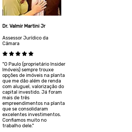
r
a
o
a