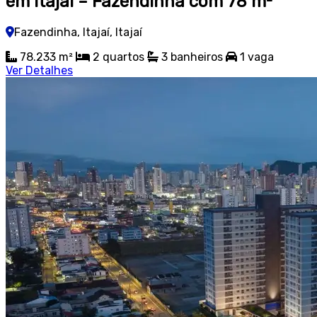
em Itajaí – Fazendinha com 78 m²
Fazendinha, Itajaí, Itajaí
78.233 m²
2
quartos
3
banheiros
1
vaga
Ver Detalhes