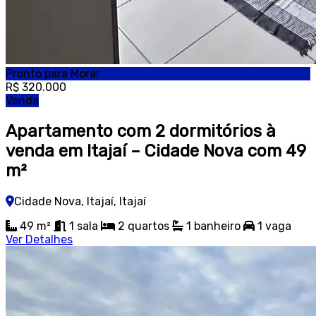
Pronto para Morar
R$ 320.000
Venda
Apartamento com 2 dormitórios à
venda em Itajaí – Cidade Nova com 49
m²
Cidade Nova, Itajaí, Itajaí
49 m²
1
sala
2
quartos
1
banheiro
1
vaga
Ver Detalhes