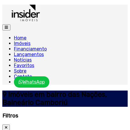
Home
Imóveis
Financiamento
Lançamentos
Notícias
Favoritos
Sobre
Contato
WhatsApp
9 Imóveis em bairro das Nações,
Balneário Camboriú
Filtros