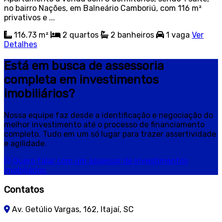
no bairro Nações, em Balneário Camboriú, com 116 m²
privativos e ...
116.73 m²
2
quartos
2
banheiros
1
vaga
Ver
Detalhes
Está em busca de assessoria
completa em investimentos
imobiliários?
Nossa equipe faz desde a identificação e negociação do
melhor investimento até o processo de financiamento
completo. Tudo em um só lugar para trazer assertividade
e agilidade.
Quero falar com um assessor de investimentos
imobiliários.
Contatos
Av. Getúlio Vargas, 162, Itajaí, SC