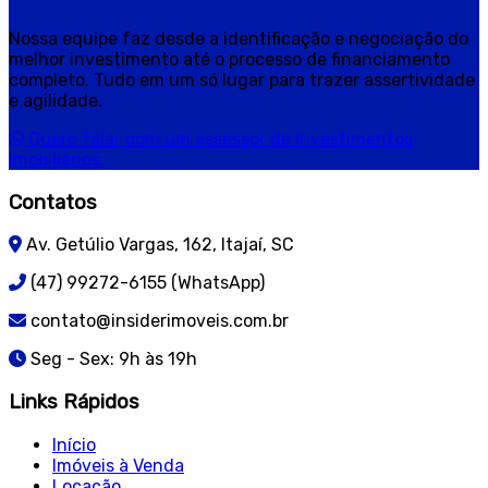
Nossa equipe faz desde a identificação e negociação do
melhor investimento até o processo de financiamento
completo. Tudo em um só lugar para trazer assertividade
e agilidade.
Quero falar com um assessor de investimentos
imobiliários.
Contatos
Av. Getúlio Vargas, 162, Itajaí, SC
(47) 99272-6155 (WhatsApp)
contato@insiderimoveis.com.br
Seg - Sex: 9h às 19h
Links Rápidos
Início
Imóveis à Venda
Locação