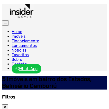
Home
Imóveis
Financiamento
Lançamentos
Notícias
Favoritos
Sobre
Contato
WhatsApp
5 Imóveis em bairro dos Estados,
Balneário Camboriú
Filtros