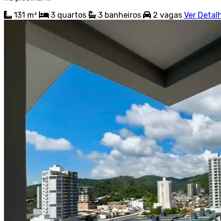
131 m²
3
quartos
3
banheiros
2
vagas
Ver Detal