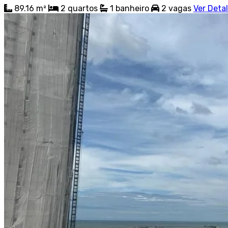
89.16 m²
2
quartos
1
banheiro
2
vagas
Ver Deta