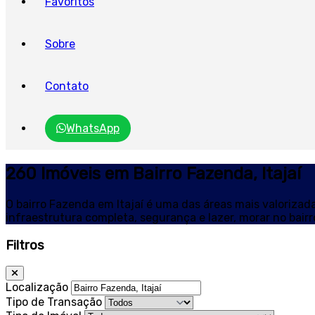
Favoritos
Sobre
Contato
WhatsApp
260 Imóveis em Bairro Fazenda, Itajaí
O bairro Fazenda em Itajaí é uma das áreas mais valorizada
infraestrutura completa, segurança e lazer, morar no bairr
Filtros
Localização
Tipo de Transação