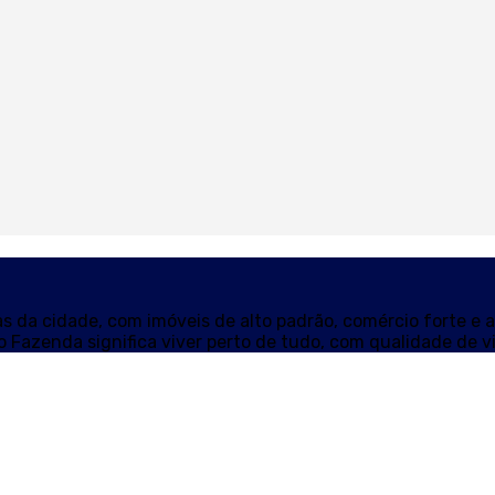
s da cidade, com imóveis de alto padrão, comércio forte e a
o Fazenda significa viver perto de tudo, com qualidade de v