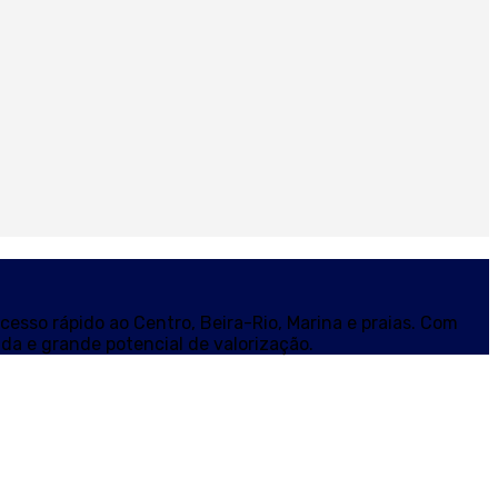
cesso rápido ao Centro, Beira-Rio, Marina e praias. Com
ida e grande potencial de valorização.