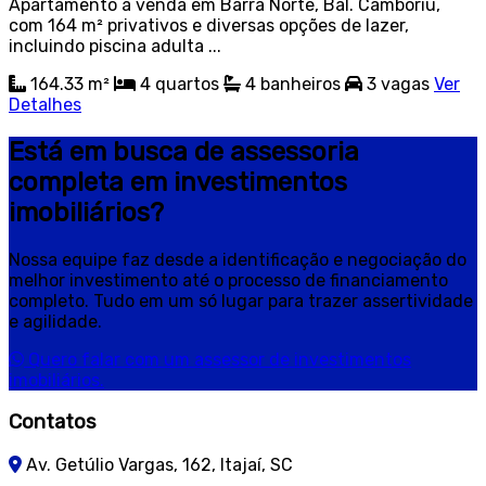
Apartamento à venda em Barra Norte, Bal. Camboriú,
com 164 m² privativos e diversas opções de lazer,
incluindo piscina adulta ...
164.33 m²
4
quartos
4
banheiros
3
vagas
Ver
Detalhes
Está em busca de assessoria
completa em investimentos
imobiliários?
Nossa equipe faz desde a identificação e negociação do
melhor investimento até o processo de financiamento
completo. Tudo em um só lugar para trazer assertividade
e agilidade.
Quero falar com um assessor de investimentos
imobiliários.
Contatos
Av. Getúlio Vargas, 162, Itajaí, SC