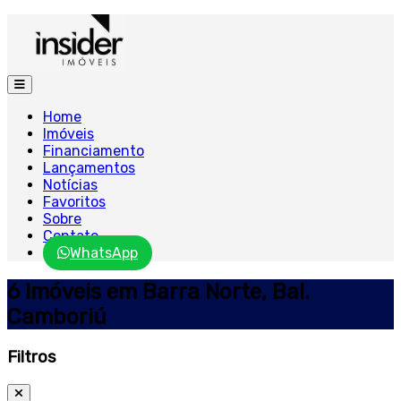
Home
Imóveis
Financiamento
Lançamentos
Notícias
Favoritos
Sobre
Contato
WhatsApp
6 Imóveis em Barra Norte, Bal.
Camboriú
Filtros