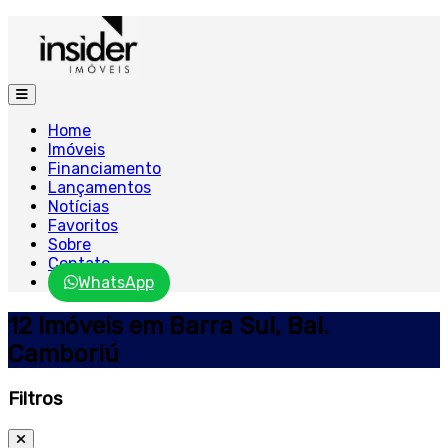
Home
Imóveis
Financiamento
Lançamentos
Notícias
Favoritos
Sobre
Contato
WhatsApp
12 Imóveis em Barra Sul, Bal.
Camboriú
Filtros