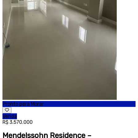
Pronto para Morar
Venda
R$ 3.570.000
Mendelssohn Residence –