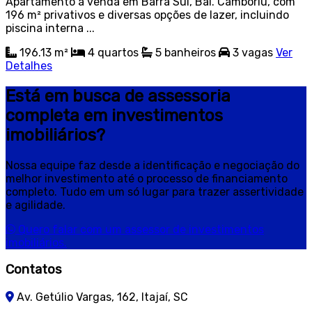
Apartamento à venda em Barra Sul, Bal. Camboriú, com
196 m² privativos e diversas opções de lazer, incluindo
piscina interna ...
196.13 m²
4
quartos
5
banheiros
3
vagas
Ver
Detalhes
Está em busca de assessoria
completa em investimentos
imobiliários?
Nossa equipe faz desde a identificação e negociação do
melhor investimento até o processo de financiamento
completo. Tudo em um só lugar para trazer assertividade
e agilidade.
Quero falar com um assessor de investimentos
imobiliários.
Contatos
Av. Getúlio Vargas, 162, Itajaí, SC