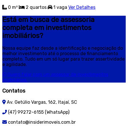
0 m²
2
quartos
1
vaga
Ver Detalhes
Está em busca de assessoria
completa em investimentos
imobiliários?
Nossa equipe faz desde a identificação e negociação do
melhor investimento até o processo de financiamento
completo. Tudo em um só lugar para trazer assertividade
e agilidade.
Quero falar com um assessor de investimentos
imobiliários.
Contatos
Av. Getúlio Vargas, 162, Itajaí, SC
(47) 99272-6155 (WhatsApp)
contato@insiderimoveis.com.br