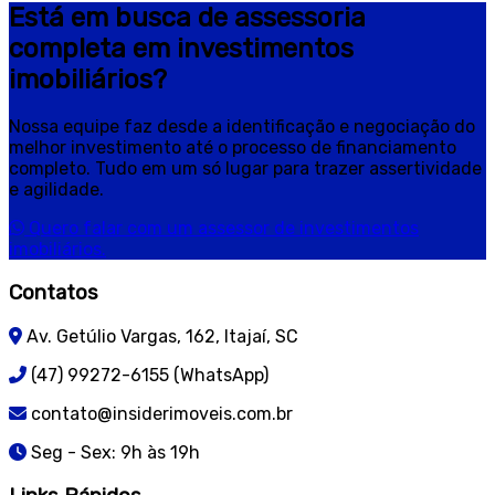
Está em busca de assessoria
completa em investimentos
imobiliários?
Nossa equipe faz desde a identificação e negociação do
melhor investimento até o processo de financiamento
completo. Tudo em um só lugar para trazer assertividade
e agilidade.
Quero falar com um assessor de investimentos
imobiliários.
Contatos
Av. Getúlio Vargas, 162, Itajaí, SC
(47) 99272-6155 (WhatsApp)
contato@insiderimoveis.com.br
Seg - Sex: 9h às 19h