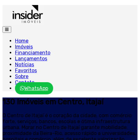
Home
Imóveis
Financiamento
Lançamentos
Notícias
Favoritos
Sobre
Contato
WhatsApp
130 Imóveis em Centro, Itajaí
O Centro de Itajaí é o coração da cidade, com comércio
forte, serviços, bancos, escolas e ótima infraestrutura
urbana. Morar no Centro de Itajaí garante mobilidade,
proximidade da Beira-Rio, acesso rápido a universidades,
hospitais e comércio, além de excelente valorização