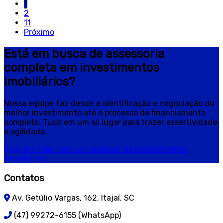
1
2
11
Próximo
Está em busca de assessoria
completa em investimentos
imobiliários?
Nossa equipe faz desde a identificação e negociação do
melhor investimento até o processo de financiamento
completo. Tudo em um só lugar para trazer assertividade
e agilidade.
Quero falar com um assessor de investimentos
imobiliários.
Contatos
Av. Getúlio Vargas, 162, Itajaí, SC
(47) 99272-6155 (WhatsApp)