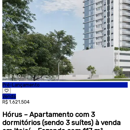
Pré-Lançamento
Venda
R$ 1.621.504
Hórus – Apartamento com 3
dormitórios (sendo 3 suítes) à venda