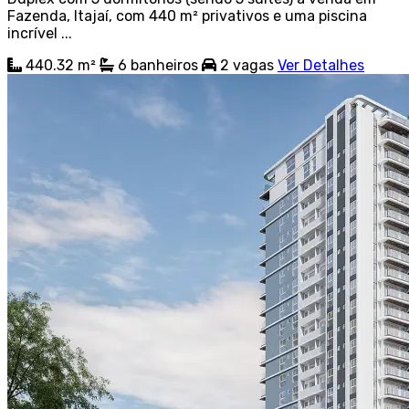
Fazenda, Itajaí, com 440 m² privativos e uma piscina
incrível ...
440.32 m²
6
banheiros
2
vagas
Ver Detalhes