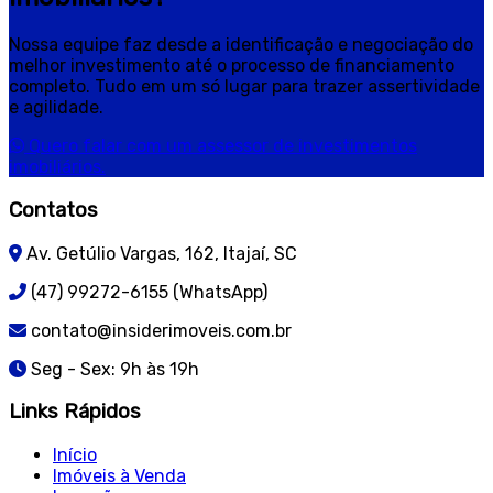
Nossa equipe faz desde a identificação e negociação do
melhor investimento até o processo de financiamento
completo. Tudo em um só lugar para trazer assertividade
e agilidade.
Quero falar com um assessor de investimentos
imobiliários.
Contatos
Av. Getúlio Vargas, 162, Itajaí, SC
(47) 99272-6155 (WhatsApp)
contato@insiderimoveis.com.br
Seg - Sex: 9h às 19h
Links Rápidos
Início
Imóveis à Venda