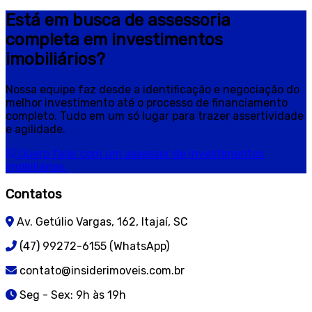
Está em busca de assessoria
completa em investimentos
imobiliários?
Nossa equipe faz desde a identificação e negociação do
melhor investimento até o processo de financiamento
completo. Tudo em um só lugar para trazer assertividade
e agilidade.
Quero falar com um assessor de investimentos
imobiliários.
Contatos
Av. Getúlio Vargas, 162, Itajaí, SC
(47) 99272-6155 (WhatsApp)
contato@insiderimoveis.com.br
Seg - Sex: 9h às 19h