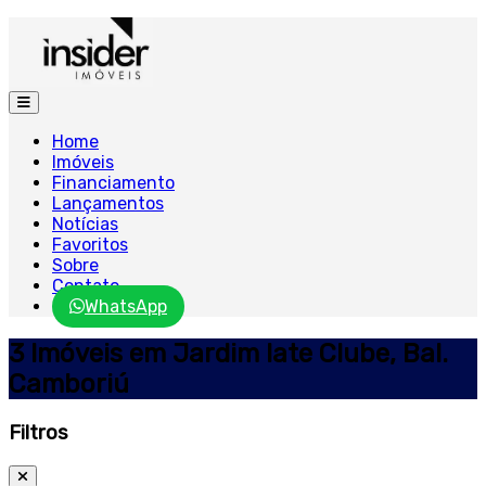
Home
Imóveis
Financiamento
Lançamentos
Notícias
Favoritos
Sobre
Contato
WhatsApp
3 Imóveis em Jardim Iate Clube, Bal.
Camboriú
Filtros