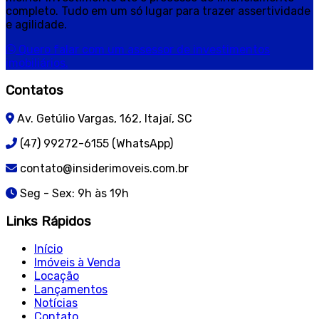
completo. Tudo em um só lugar para trazer assertividade
e agilidade.
Quero falar com um assessor de investimentos
imobiliários.
Contatos
Av. Getúlio Vargas, 162, Itajaí, SC
(47) 99272-6155 (WhatsApp)
contato@insiderimoveis.com.br
Seg - Sex: 9h às 19h
Links Rápidos
Início
Imóveis à Venda
Locação
Lançamentos
Notícias
Contato