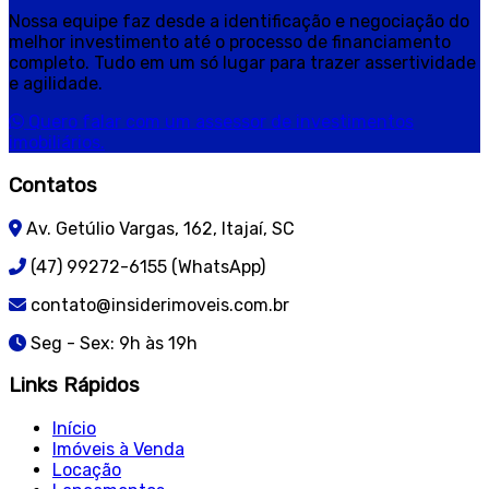
Nossa equipe faz desde a identificação e negociação do
melhor investimento até o processo de financiamento
completo. Tudo em um só lugar para trazer assertividade
e agilidade.
Quero falar com um assessor de investimentos
imobiliários.
Contatos
Av. Getúlio Vargas, 162, Itajaí, SC
(47) 99272-6155 (WhatsApp)
contato@insiderimoveis.com.br
Seg - Sex: 9h às 19h
Links Rápidos
Início
Imóveis à Venda
Locação