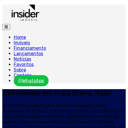
Home
Imóveis
Financiamento
Lançamentos
Notícias
Favoritos
Sobre
Contato
WhatsApp
283 Imóveis em Praia Brava, Itajaí
A Praia Brava em Itajaí é um dos endereços mais
desejados do litoral catarinense, unindo mar, natureza e
vida urbana. O bairro oferece apartamentos modernos,
beach clubs, restaurantes e fácil acesso a Balneário
Camboriú. Com certeza, o lugar ideal para quer morar, ou