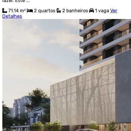
lazer. Este ...
71.14 m²
2
quartos
2
banheiros
1
vaga
Ver
Detalhes