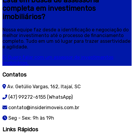
Está em busca de assessoria
completa em investimentos
imobiliários?
Nossa equipe faz desde a identificação e negociação do
melhor investimento até o processo de financiamento
completo. Tudo em um só lugar para trazer assertividade
e agilidade.
Quero falar com um assessor de investimentos
imobiliários.
Contatos
Av. Getúlio Vargas, 162, Itajaí, SC
(47) 99272-6155 (WhatsApp)
contato@insiderimoveis.com.br
Seg - Sex: 9h às 19h
Links Rápidos