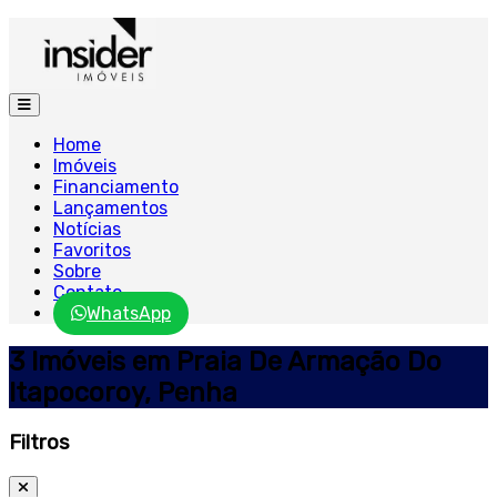
Home
Imóveis
Financiamento
Lançamentos
Notícias
Favoritos
Sobre
Contato
WhatsApp
3 Imóveis em Praia De Armação Do
Itapocoroy, Penha
Filtros