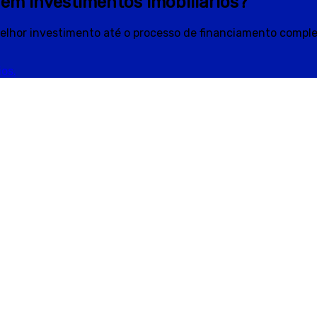
em investimentos imobiliários?
elhor investimento até o processo de financiamento complet
os.