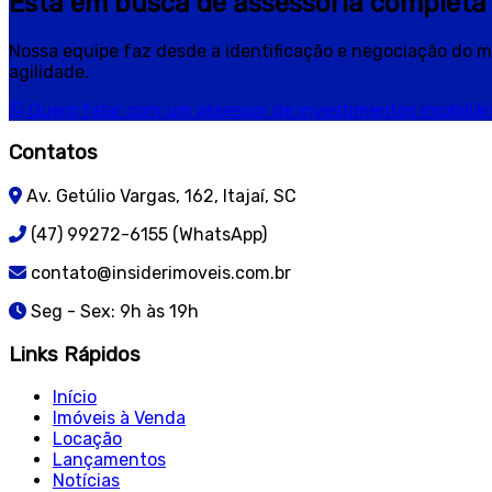
Está em busca de assessoria completa 
Nossa equipe faz desde a identificação e negociação do m
agilidade.
Quero falar com um assessor de investimentos imobiliári
Contatos
Av. Getúlio Vargas, 162, Itajaí, SC
(47) 99272-6155 (WhatsApp)
contato@insiderimoveis.com.br
Seg - Sex: 9h às 19h
Links Rápidos
Início
Imóveis à Venda
Locação
Lançamentos
Notícias