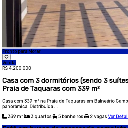
Pronto para Morar
Venda
R$ 4.200.000
Casa com 3 dormitórios (sendo 3 suíte
Praia de Taquaras com 339 m²
Casa com 339 m² na Praia de Taquaras em Balneário Cambo
panorâmica. Distribuída ...
339 m²
3
quartos
5
banheiros
2
vagas
Ver Deta