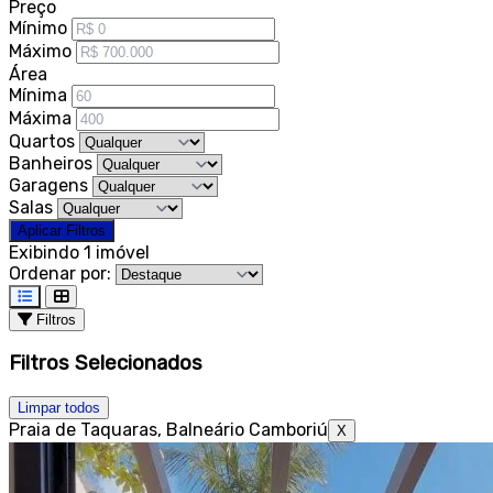
Preço
Mínimo
Máximo
Área
Mínima
Máxima
Quartos
Banheiros
Garagens
Salas
Aplicar Filtros
Exibindo 1 imóvel
Ordenar por:
Filtros
Filtros Selecionados
Limpar todos
Praia de Taquaras, Balneário Camboriú
X