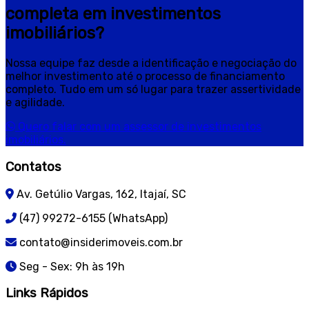
completa em investimentos
imobiliários?
Nossa equipe faz desde a identificação e negociação do
melhor investimento até o processo de financiamento
completo. Tudo em um só lugar para trazer assertividade
e agilidade.
Quero falar com um assessor de investimentos
imobiliários.
Contatos
Av. Getúlio Vargas, 162, Itajaí, SC
(47) 99272-6155 (WhatsApp)
contato@insiderimoveis.com.br
Seg - Sex: 9h às 19h
Links Rápidos