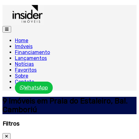
Home
Imóveis
Financiamento
Lançamentos
Notícias
Favoritos
Sobre
Contato
WhatsApp
9 Imóveis em Praia do Estaleiro, Bal.
Camboriú
Filtros