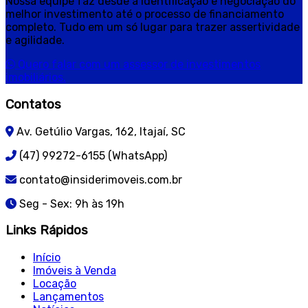
Nossa equipe faz desde a identificação e negociação do
melhor investimento até o processo de financiamento
completo. Tudo em um só lugar para trazer assertividade
e agilidade.
Quero falar com um assessor de investimentos
imobiliários.
Contatos
Av. Getúlio Vargas, 162, Itajaí, SC
(47) 99272-6155 (WhatsApp)
contato@insiderimoveis.com.br
Seg - Sex: 9h às 19h
Links Rápidos
Início
Imóveis à Venda
Locação
Lançamentos