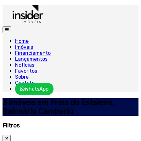
Home
Imóveis
Financiamento
Lançamentos
Notícias
Favoritos
Sobre
Contato
WhatsApp
3 Imóveis em Praia do Estaleiro,
Balneário Camboriú
Filtros