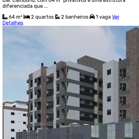
Bal. Camboriú, com 64 m² privativos e uma estrutura
diferenciada que ...
64 m²
2
quartos
2
banheiros
1
vaga
Ver
Detalhes