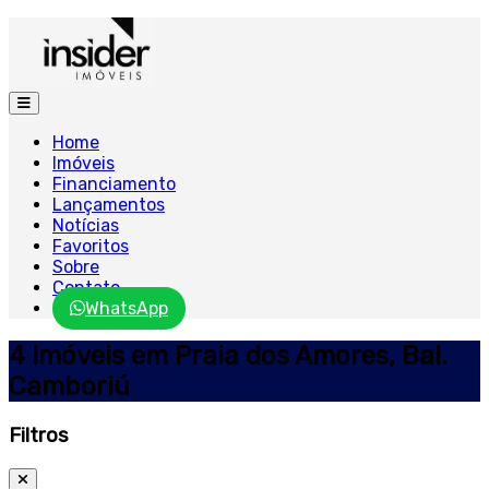
Home
Imóveis
Financiamento
Lançamentos
Notícias
Favoritos
Sobre
Contato
WhatsApp
4 Imóveis em Praia dos Amores, Bal.
Camboriú
Filtros