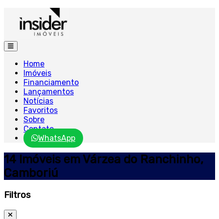
Home
Imóveis
Financiamento
Lançamentos
Notícias
Favoritos
Sobre
Contato
WhatsApp
14 Imóveis em Várzea do Ranchinho,
Camboriú
Filtros