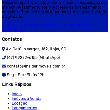
Nossa equipe faz desde a identificação e negociação do
melhor investimento até o processo de financiamento
completo. Tudo em um só lugar para trazer assertividade
e agilidade.
Quero falar com um assessor de investimentos
imobiliários.
Contatos
Av. Getúlio Vargas, 162, Itajaí, SC
(47) 99272-6155 (WhatsApp)
contato@insiderimoveis.com.br
Seg - Sex: 9h às 19h
Links Rápidos
Início
Imóveis à Venda
Locação
Lançamentos