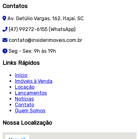
Contatos
Av. Getúlio Vargas, 162, Itajaí, SC
(47) 99272-6155 (WhatsApp)
contato@insiderimoveis.com.br
Seg - Sex: 9h às 19h
Links Rápidos
Início
Imóveis à Venda
Locação
Lançamentos
Notícias
Contato
Quem Somos
Nossa Localização