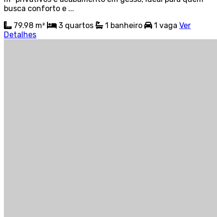
busca conforto e ...
79.98 m²
3
quartos
1
banheiro
1
vaga
Ver
Detalhes