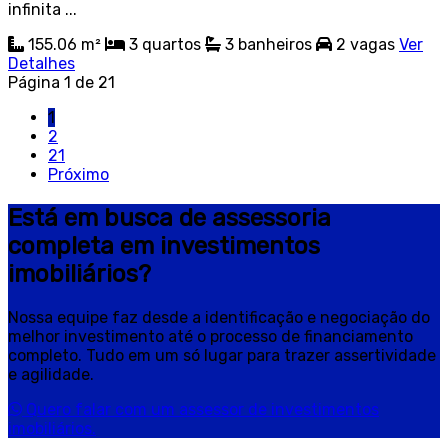
infinita ...
155.06 m²
3
quartos
3
banheiros
2
vagas
Ver
Detalhes
Página 1 de 21
1
2
21
Próximo
Está em busca de assessoria
completa em investimentos
imobiliários?
Nossa equipe faz desde a identificação e negociação do
melhor investimento até o processo de financiamento
completo. Tudo em um só lugar para trazer assertividade
e agilidade.
Quero falar com um assessor de investimentos
imobiliários.