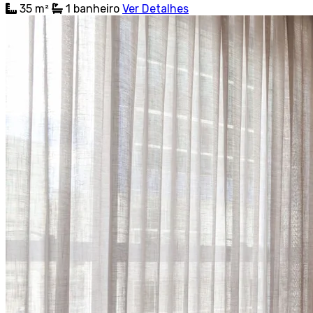
35 m²
1
banheiro
Ver Detalhes