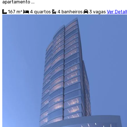
apartamento ...
167 m²
4
quartos
4
banheiros
3
vagas
Ver Deta