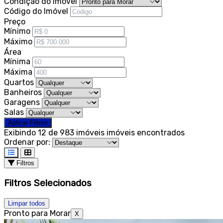
Condição do imóvel
Código do Imóvel
Preço
Mínimo
Máximo
Área
Mínima
Máxima
Quartos
Banheiros
Garagens
Salas
Aplicar Filtros
Exibindo 12 de 983 imóveis
imóveis encontrados
Ordenar por:
Filtros
Filtros Selecionados
Limpar todos
Pronto para Morar
X