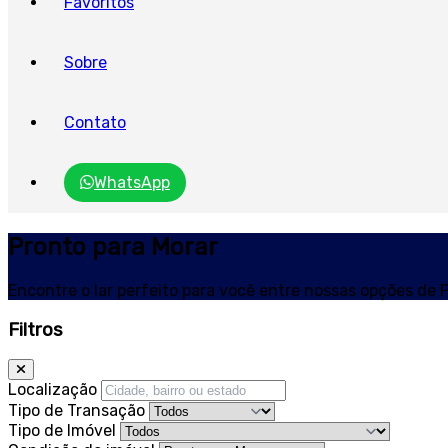
Favoritos
Sobre
Contato
WhatsApp
Pronto para Morar
Encontre o lar perfeito para você entre nossas opções de
P
Filtros
Localização
Tipo de Transação
Tipo de Imóvel