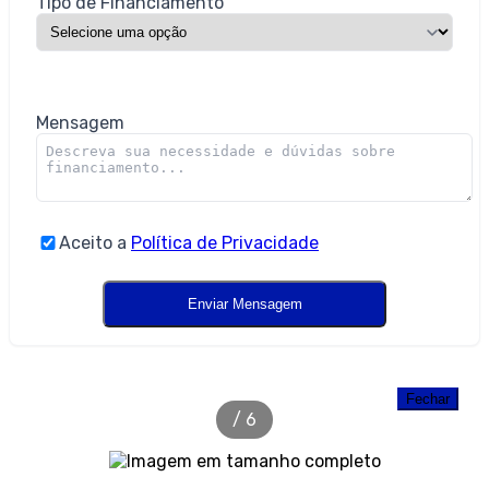
Tipo de Financiamento
Mensagem
Aceito a
Política de Privacidade
Apartamento com 2 dormitórios à
venda em Camboriú – São Francisco de
Fechar
/
6
Assis com 55 m² - Galeria de Imagens