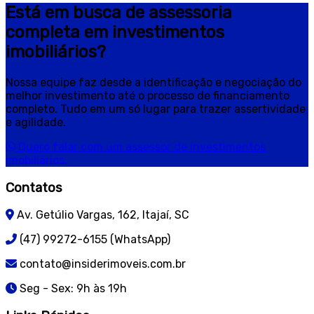
Está em busca de assessoria
completa em investimentos
imobiliários?
Nossa equipe faz desde a identificação e negociação do
melhor investimento até o processo de financiamento
completo. Tudo em um só lugar para trazer assertividade
e agilidade.
Quero falar com um assessor de investimentos
imobiliários.
Contatos
Av. Getúlio Vargas, 162, Itajaí, SC
(47) 99272-6155 (WhatsApp)
contato@insiderimoveis.com.br
Seg - Sex: 9h às 19h