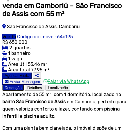
venda em Camboriú – São Francisco
de Assis com 55 m²
São Francisco de Assis, Camboriú
Venda
Código do imóvel: 64c195
R$ 650.000
2 quartos
1 banheiro
1 vaga
Área útil 55.46 m²
Área total 77.95 m²
Agendar Visita
Falar via WhatsApp
Enviar Mensagem
Descrição
Detalhes
Localização
Apartamento de 55 m², com 1 dormitório, localizado no
bairro São Francisco de Assis
em Camboriú, perfeito para
quem valoriza conforto e lazer, contando com
piscina
infantil
e
piscina adulto
.
Com uma planta bem planejada, o imóvel dispõe de um