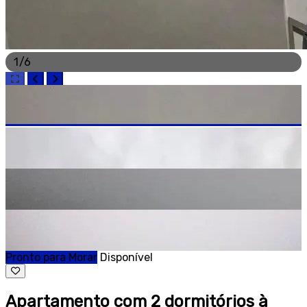
1
/
6
Pronto para Morar
Disponível
Apartamento com 2 dormitórios à