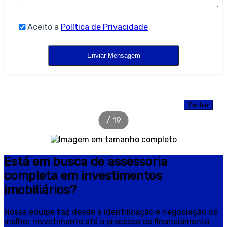
Aceito a
Política de Privacidade
Distintto – Apartamento com 3
dormitórios (sendo 3 suítes) à venda em
Fechar
Bal. Piçarras – Itacolomí com 124 m² -
/
19
Galeria de Imagens
Está em busca de assessoria
completa em investimentos
imobiliários?
Nossa equipe faz desde a identificação e negociação do
melhor investimento até o processo de financiamento