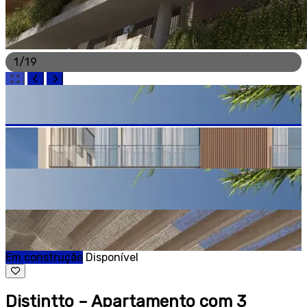
1
/
19
Em construção
Disponível
Distintto – Apartamento com 3