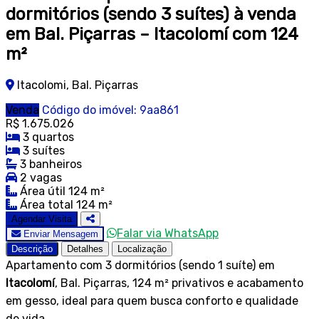
dormitórios (sendo 3 suítes) à venda
em Bal. Piçarras – Itacolomí com 124
m²
Itacolomi, Bal. Piçarras
Venda
Código do imóvel: 9aa861
R$ 1.675.026
3 quartos
3 suítes
3 banheiros
2 vagas
Área útil 124 m²
Área total 124 m²
Agendar Visita
Falar via WhatsApp
Enviar Mensagem
Descrição
Detalhes
Localização
Apartamento com 3 dormitórios (sendo 1 suíte) em
Itacolomí
, Bal. Piçarras, 124 m² privativos e acabamento
em gesso, ideal para quem busca conforto e qualidade
de vida.