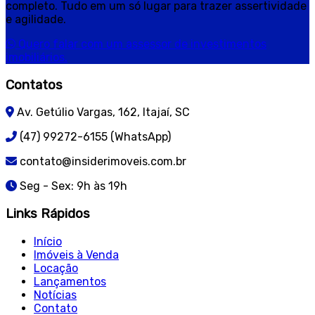
completo. Tudo em um só lugar para trazer assertividade
e agilidade.
Quero falar com um assessor de investimentos
imobiliários.
Contatos
Av. Getúlio Vargas, 162, Itajaí, SC
(47) 99272-6155 (WhatsApp)
contato@insiderimoveis.com.br
Seg - Sex: 9h às 19h
Links Rápidos
Início
Imóveis à Venda
Locação
Lançamentos
Notícias
Contato