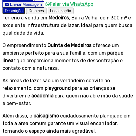
Falar via WhatsApp
Enviar Mensagem
Descrição
Detalhes
Localização
Terreno à venda em
Medeiros
, Barra Velha, com 300 m² e
excelente infraestrutura de lazer, ideal para quem busca
qualidade de vida.
O empreendimento
Quinta de Medeiros
oferece um
ambiente perfeito para a sua família, com um
parque
linear
que proporciona momentos de descontração e
contato com a natureza.
As áreas de lazer são um verdadeiro convite ao
relaxamento, com
playground
para as crianças se
divertirem e
academia
para quem não abre mão da saúde
+4
e bem-estar.
Além disso, o
paisagismo
cuidadosamente planejado em
toda a área comum garante um visual encantador,
tornando o espaço ainda mais agradável.