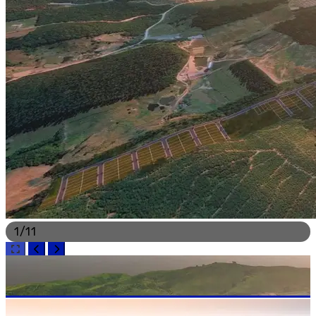
1
/
11