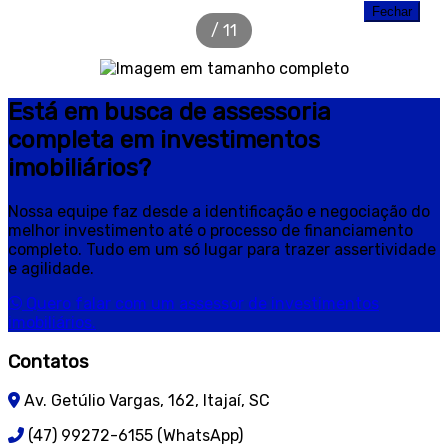
em Barra Velha – Medeiros com 300 m² -
Fechar
/
11
Galeria de Imagens
Está em busca de assessoria
completa em investimentos
imobiliários?
Nossa equipe faz desde a identificação e negociação do
melhor investimento até o processo de financiamento
completo. Tudo em um só lugar para trazer assertividade
e agilidade.
Quero falar com um assessor de investimentos
imobiliários.
Contatos
Av. Getúlio Vargas, 162, Itajaí, SC
(47) 99272-6155 (WhatsApp)