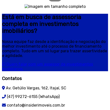
Está em busca de assessoria
completa em investimentos
imobiliários?
Nossa equipe faz desde a identificação e negociação do
melhor investimento até o processo de financiamento
completo. Tudo em um só lugar para trazer assertividade
e agilidade.
Quero falar com um assessor de investimentos
imobiliários.
Contatos
Av. Getúlio Vargas, 162, Itajaí, SC
(47) 99272-6155 (WhatsApp)
contato@insiderimoveis.com.br