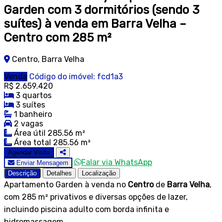
Garden com 3 dormitórios (sendo 3
suítes) à venda em Barra Velha –
Centro com 285 m²
Centro, Barra Velha
Venda
Código do imóvel: fcd1a3
R$ 2.659.420
3 quartos
3 suítes
1 banheiro
2 vagas
Área útil 285.56 m²
Área total 285.56 m²
Agendar Visita
Falar via WhatsApp
Enviar Mensagem
Descrição
Detalhes
Localização
Apartamento Garden à venda no
Centro
de
Barra Velha
,
com 285 m² privativos e diversas opções de lazer,
incluindo piscina adulto com borda infinita e
hidromassagem.