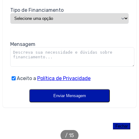
Tipo de Financiamento
Mensagem
Aceito a
Política de Privacidade
Residencial Infinity – Apartamento
Garden com 3 dormitórios (sendo 3
Fechar
suítes) à venda em Barra Velha – Centro
/
15
com 285 m² - Galeria de Imagens