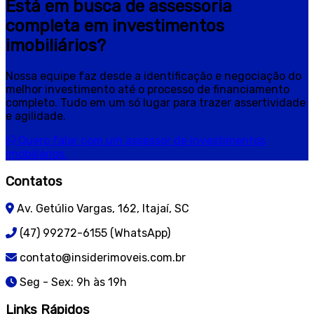
Está em busca de assessoria
completa em investimentos
imobiliários?
Nossa equipe faz desde a identificação e negociação do
melhor investimento até o processo de financiamento
completo. Tudo em um só lugar para trazer assertividade
e agilidade.
Quero falar com um assessor de investimentos
imobiliários.
Contatos
Av. Getúlio Vargas, 162, Itajaí, SC
(47) 99272-6155 (WhatsApp)
contato@insiderimoveis.com.br
Seg - Sex: 9h às 19h
Links Rápidos