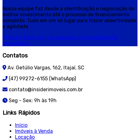
Nossa equipe faz desde a identificação e negociação do
melhor investimento até o processo de financiamento
completo. Tudo em um só lugar para trazer assertividade
e agilidade.
Quero falar com um assessor de investimentos
imobiliários.
Contatos
Av. Getúlio Vargas, 162, Itajaí, SC
(47) 99272-6155 (WhatsApp)
contato@insiderimoveis.com.br
Seg - Sex: 9h às 19h
Links Rápidos
Início
Imóveis à Venda
Locação