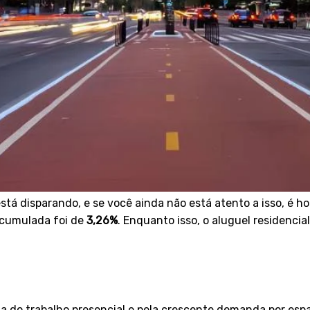
está disparando, e se você ainda não está atento a isso, é h
 acumulada foi de
3,26%
. Enquanto isso, o aluguel residenc
ta do trabalho presencial e pela crescente demanda por es