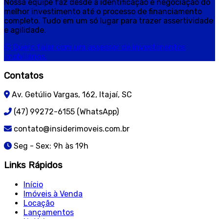
Nossa equipe faz desde a identificação e negociação do
melhor investimento até o processo de financiamento
completo. Tudo em um só lugar para trazer assertividade
e agilidade.
Quero falar com um assessor de investimentos
imobiliários.
Contatos
Av. Getúlio Vargas, 162, Itajaí, SC
(47) 99272-6155 (WhatsApp)
contato@insiderimoveis.com.br
Seg - Sex: 9h às 19h
Links Rápidos
Início
Imóveis à Venda
Locação
Lançamentos