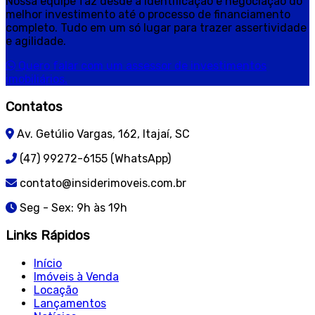
Nossa equipe faz desde a identificação e negociação do
melhor investimento até o processo de financiamento
completo. Tudo em um só lugar para trazer assertividade
e agilidade.
Quero falar com um assessor de investimentos
imobiliários.
Contatos
Av. Getúlio Vargas, 162, Itajaí, SC
(47) 99272-6155 (WhatsApp)
contato@insiderimoveis.com.br
Seg - Sex: 9h às 19h
Links Rápidos
Início
Imóveis à Venda
Locação
Lançamentos