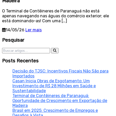
Madeira
O Terminal de Contêineres de Paranaguá não está
apenas navegando nas águas do comércio exterior; ele
está dominando-as! Com uma […]
14/05/26
Ler mais
Sidebar
Pesquisar
Pesquisar por:
Posts Recentes
Decisão do TJSC: Incentivos Fiscais Não São para
Importados
Casan Inicia Obras de Esgotamento: Um
Investimento de R$ 28 Milhões em Saúde e
Sustentabilidade
Terminal de Contêineres de Paranaguá:
Oportunidade de Crescimento em Exportação de
Madeira
Brasil em 2025: Crescimento de Empregos e
Desafios à Vista