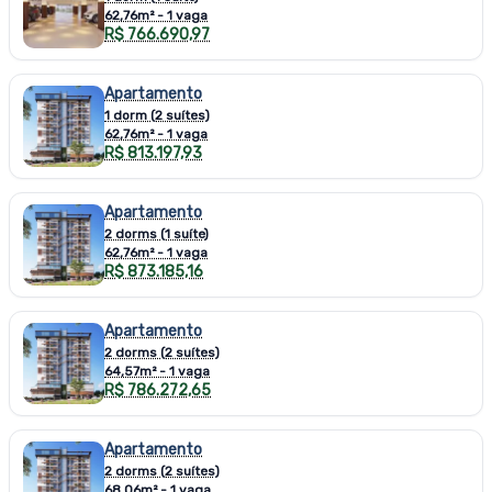
62,76m² - 1 vaga
R$ 766.690,97
Apartamento
1 dorm (2 suítes)
62,76m² - 1 vaga
R$ 813.197,93
Apartamento
2 dorms (1 suíte)
62,76m² - 1 vaga
R$ 873.185,16
Apartamento
2 dorms (2 suítes)
64,57m² - 1 vaga
R$ 786.272,65
Apartamento
2 dorms (2 suítes)
68,06m² - 1 vaga