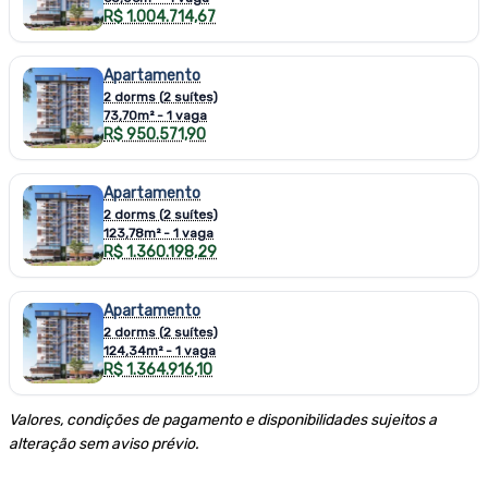
R$ 1.004.714,67
Apartamento
2 dorms (2 suítes)
73,70m² - 1 vaga
R$ 950.571,90
Apartamento
2 dorms (2 suítes)
123,78m² - 1 vaga
R$ 1.360.198,29
Apartamento
2 dorms (2 suítes)
124,34m² - 1 vaga
R$ 1.364.916,10
Valores, condições de pagamento e disponibilidades sujeitos a
alteração sem aviso prévio.