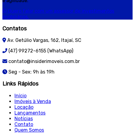
e agilidade.
Quero falar com um assessor de investimentos
imobiliários.
Contatos
Av. Getúlio Vargas, 162, Itajaí, SC
(47) 99272-6155 (WhatsApp)
contato@insiderimoveis.com.br
Seg - Sex: 9h às 19h
Links Rápidos
Início
Imóveis à Venda
Locação
Lançamentos
Notícias
Contato
Quem Somos