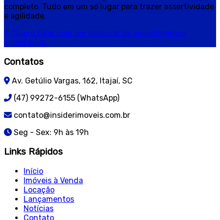
completo. Tudo em um só lugar para trazer assertividade
e agilidade.
Quero falar com um assessor de investimentos
imobiliários.
Contatos
Av. Getúlio Vargas, 162, Itajaí, SC
(47) 99272-6155 (WhatsApp)
contato@insiderimoveis.com.br
Seg - Sex: 9h às 19h
Links Rápidos
Início
Imóveis à Venda
Locação
Lançamentos
Notícias
Contato