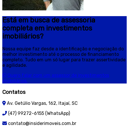
Está em busca de assessoria
completa em investimentos
imobiliários?
Nossa equipe faz desde a identificação e negociação do
melhor investimento até o processo de financiamento
completo. Tudo em um só lugar para trazer assertividade
e agilidade.
Quero falar com um assessor de investimentos
imobiliários.
Contatos
Av. Getúlio Vargas, 162, Itajaí, SC
(47) 99272-6155 (WhatsApp)
contato@insiderimoveis.com.br