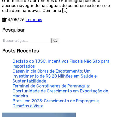
O Terminal de Contêineres de Paranaguá não está
apenas navegando nas águas do comércio exterior; ele
está dominando-as! Com uma […]
14/05/26
Ler mais
Sidebar
Pesquisar
Pesquisar por:
Posts Recentes
Decisão do TJSC: Incentivos Fiscais Não São para
Importados
Casan Inicia Obras de Esgotamento: Um
Investimento de R$ 28 Milhões em Saúde e
Sustentabilidade
Terminal de Contêineres de Paranaguá:
Oportunidade de Crescimento em Exportação de
Madeira
Brasil em 2025: Crescimento de Empregos e
Desafios à Vista