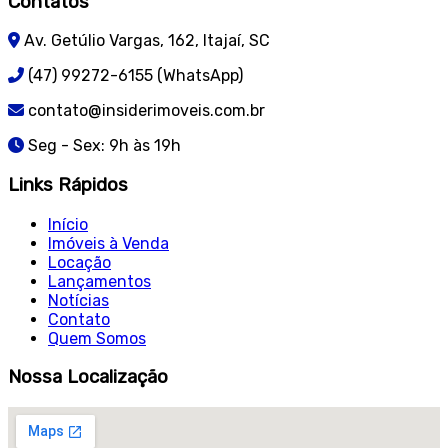
Contatos
Av. Getúlio Vargas, 162, Itajaí, SC
(47) 99272-6155 (WhatsApp)
contato@insiderimoveis.com.br
Seg - Sex: 9h às 19h
Links Rápidos
Início
Imóveis à Venda
Locação
Lançamentos
Notícias
Contato
Quem Somos
Nossa Localização