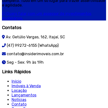
completo. Tudo em um só lugar para trazer assertividade
e agilidade.
Quero falar com um assessor de investimentos
imobiliários.
Contatos
Av. Getúlio Vargas, 162, Itajaí, SC
(47) 99272-6155 (WhatsApp)
contato@insiderimoveis.com.br
Seg - Sex: 9h às 19h
Links Rápidos
Início
Imóveis à Venda
Locação
Lançamentos
Notícias
Contato