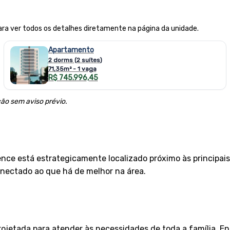
ra ver todos os detalhes diretamente na página da unidade.
Apartamento
2 dorms (2 suítes)
71,35m² - 1 vaga
R$ 745.996,45
ção sem aviso prévio.
nce está estrategicamente localizado próximo às principais
onectado ao que há de melhor na área.
jetada para atender às necessidades de toda a família. En