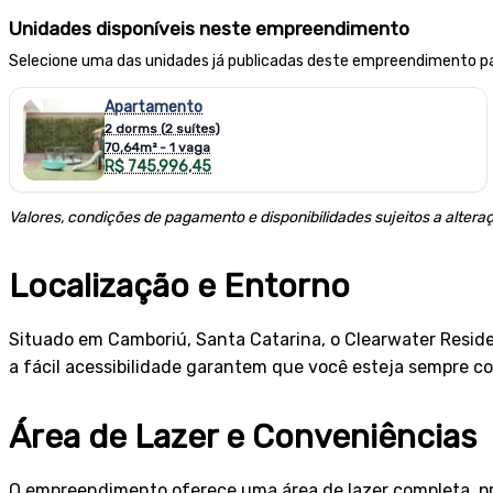
Unidades disponíveis neste empreendimento
Selecione uma das unidades já publicadas deste empreendimento pa
Apartamento
2 dorms (2 suítes)
70,64m² - 1 vaga
R$ 745.996,45
Valores, condições de pagamento e disponibilidades sujeitos a altera
Localização e Entorno
Situado em Camboriú, Santa Catarina, o Clearwater Reside
a fácil acessibilidade garantem que você esteja sempre c
Área de Lazer e Conveniências
O empreendimento oferece uma área de lazer completa, pro