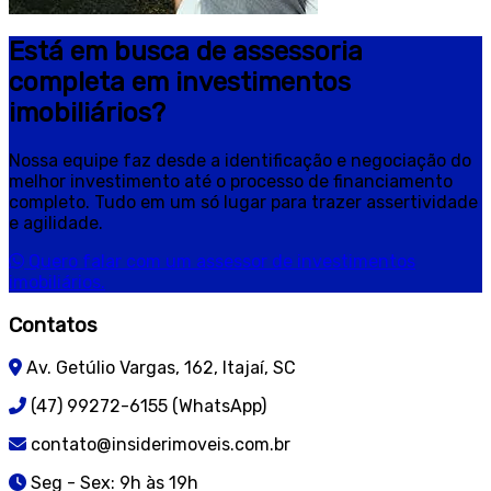
Está em busca de assessoria
completa em investimentos
imobiliários?
Nossa equipe faz desde a identificação e negociação do
melhor investimento até o processo de financiamento
completo. Tudo em um só lugar para trazer assertividade
e agilidade.
Quero falar com um assessor de investimentos
imobiliários.
Contatos
Av. Getúlio Vargas, 162, Itajaí, SC
(47) 99272-6155 (WhatsApp)
contato@insiderimoveis.com.br
Seg - Sex: 9h às 19h