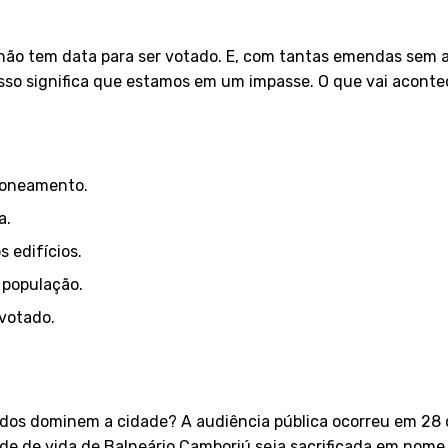
 não tem data para ser votado. E, com tantas emendas sem 
so significa que estamos em um impasse. O que vai aconte
zoneamento.
a.
edifícios.
 população.
votado.
ados dominem a cidade? A audiência pública ocorreu em 28 d
de de vida de Balneário Camboriú seja sacrificada em nome d