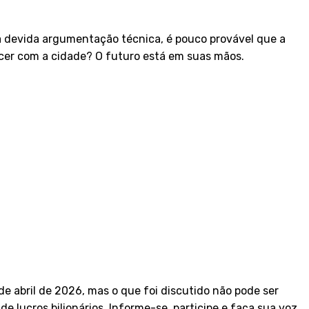
a devida argumentação técnica, é pouco provável que a
cer com a cidade? O futuro está em suas mãos.
e abril de 2026, mas o que foi discutido não pode ser
e lucros bilionários. Informe-se, participe e faça sua voz