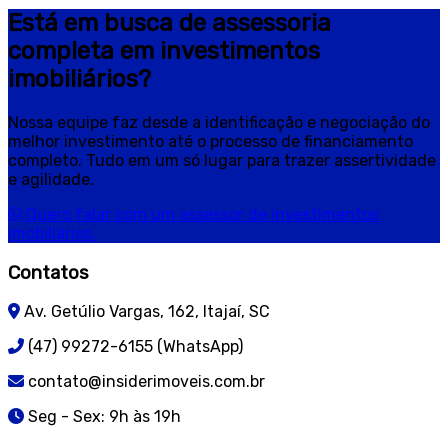
Está em busca de assessoria
completa em investimentos
imobiliários?
Nossa equipe faz desde a identificação e negociação do
melhor investimento até o processo de financiamento
completo. Tudo em um só lugar para trazer assertividade
e agilidade.
Quero falar com um assessor de investimentos
imobiliários.
Contatos
Av. Getúlio Vargas, 162, Itajaí, SC
(47) 99272-6155 (WhatsApp)
contato@insiderimoveis.com.br
Seg - Sex: 9h às 19h