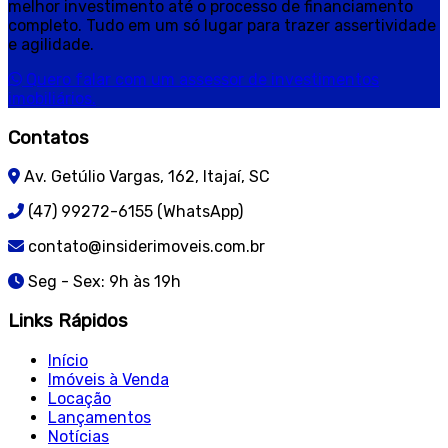
melhor investimento até o processo de financiamento
completo. Tudo em um só lugar para trazer assertividade
e agilidade.
Quero falar com um assessor de investimentos
imobiliários.
Contatos
Av. Getúlio Vargas, 162, Itajaí, SC
(47) 99272-6155 (WhatsApp)
contato@insiderimoveis.com.br
Seg - Sex: 9h às 19h
Links Rápidos
Início
Imóveis à Venda
Locação
Lançamentos
Notícias