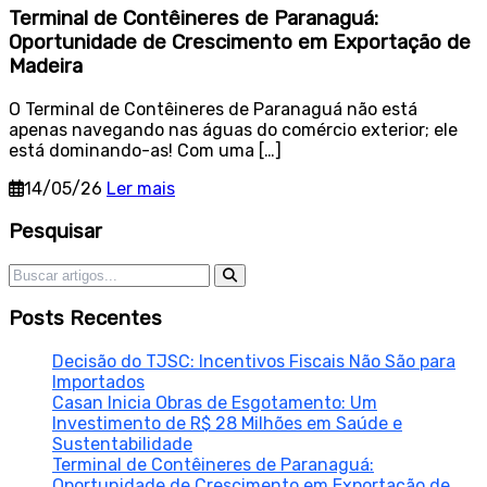
Terminal de Contêineres de Paranaguá:
Oportunidade de Crescimento em Exportação de
Madeira
O Terminal de Contêineres de Paranaguá não está
apenas navegando nas águas do comércio exterior; ele
está dominando-as! Com uma […]
14/05/26
Ler mais
Sidebar
Pesquisar
Pesquisar por:
Posts Recentes
Decisão do TJSC: Incentivos Fiscais Não São para
Importados
Casan Inicia Obras de Esgotamento: Um
Investimento de R$ 28 Milhões em Saúde e
Sustentabilidade
Terminal de Contêineres de Paranaguá:
Oportunidade de Crescimento em Exportação de