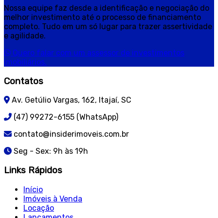
Nossa equipe faz desde a identificação e negociação do
melhor investimento até o processo de financiamento
completo. Tudo em um só lugar para trazer assertividade
e agilidade.
Quero falar com um assessor de investimentos
imobiliários.
Contatos
Av. Getúlio Vargas, 162, Itajaí, SC
(47) 99272-6155 (WhatsApp)
contato@insiderimoveis.com.br
Seg - Sex: 9h às 19h
Links Rápidos
Início
Imóveis à Venda
Locação
Lançamentos