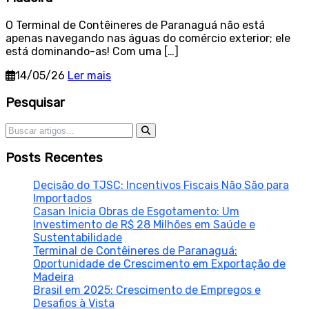
O Terminal de Contêineres de Paranaguá não está
apenas navegando nas águas do comércio exterior; ele
está dominando-as! Com uma […]
14/05/26
Ler mais
Sidebar
Pesquisar
Pesquisar por:
Posts Recentes
Decisão do TJSC: Incentivos Fiscais Não São para
Importados
Casan Inicia Obras de Esgotamento: Um
Investimento de R$ 28 Milhões em Saúde e
Sustentabilidade
Terminal de Contêineres de Paranaguá:
Oportunidade de Crescimento em Exportação de
Madeira
Brasil em 2025: Crescimento de Empregos e
Desafios à Vista