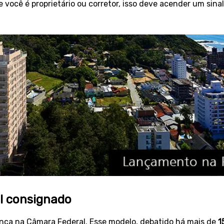
 você é proprietário ou corretor, isso deve acender um sina
l consignado
ça na Câmara Federal. Esse modelo, debatido há mais de
1