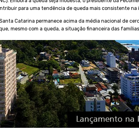
). Embora a queda seja modesta, o presidente da Fecomérci
tribuir para uma tendência de queda mais consistente na 
m Santa Catarina permanece acima da média nacional de cerc
a que, mesmo com a queda, a situação financeira das família